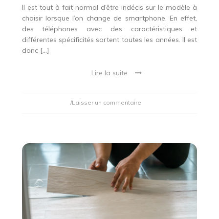
Il est tout à fait normal d’être indécis sur le modèle à
choisir lorsque l’on change de smartphone. En effet,
des téléphones avec des caractéristiques et
différentes spécificités sortent toutes les années. Il est
donc […]
Lire la suite
on
/Laisser un commentaire
Comment
bien
choisir
son
smartphone
en
2023
?