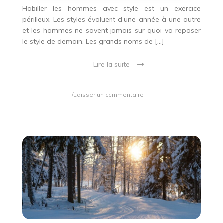
Habiller les hommes avec style est un exercice
périlleux. Les styles évoluent d’une année à une autre
et les hommes ne savent jamais sur quoi va reposer
le style de demain. Les grands noms de […]
Lire la suite
on
/Laisser un commentaire
Quels
sont
les
styles
vestimentaires
pour
homme
en
2021
?