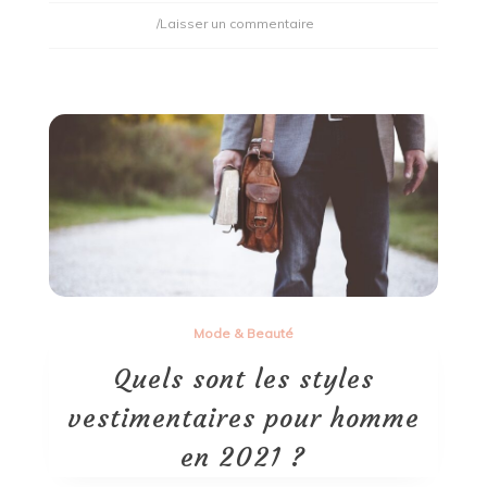
on
/Laisser un commentaire
Cocamidopropyl
bétaïne
:
faut-
il
éviter
les
shampoing
qui
en
contiennent ?
Mode & Beauté
Quels sont les styles
vestimentaires pour homme
en 2021 ?