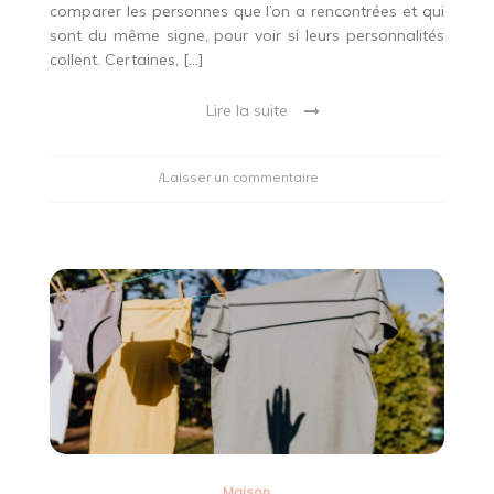
comparer les personnes que l’on a rencontrées et qui
sont du même signe, pour voir si leurs personnalités
collent. Certaines, […]
Lire la suite
on
/Laisser un commentaire
Quel
cadeau
faire
à
une
passionnée
d’astrologie
?
Maison