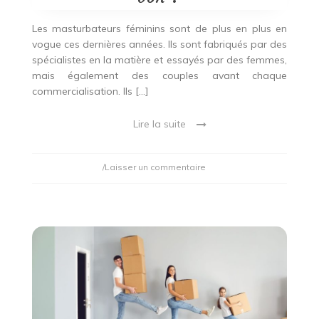
Les masturbateurs féminins sont de plus en plus en
vogue ces dernières années. Ils sont fabriqués par des
spécialistes en la matière et essayés par des femmes,
mais également des couples avant chaque
commercialisation. Ils […]
Lire la suite
on
/Laisser un commentaire
Masturbateur
féminin
:
comment
faire
pour
choisir
le
bon
?