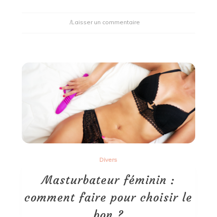
on
/Laisser un commentaire
Stratégie
de
communication
:
à
quoi
servent
les
goodies
?
Divers
Masturbateur féminin :
comment faire pour choisir le
bon ?