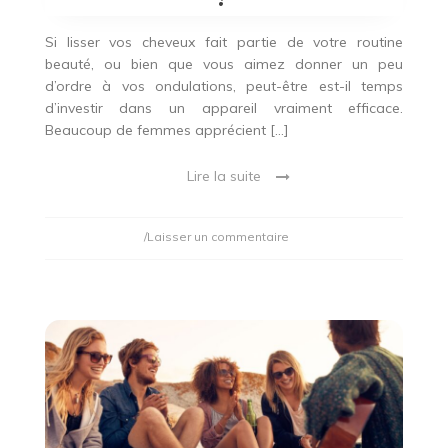
Si lisser vos cheveux fait partie de votre routine
beauté, ou bien que vous aimez donner un peu
d’ordre à vos ondulations, peut-être est-il temps
d’investir dans un appareil vraiment efficace.
Beaucoup de femmes apprécient […]
Lire la suite
on
/Laisser un commentaire
L’Oréal
Steampod
ou
ghd
:
quel
lisseur
pour
ses
cheveux
?