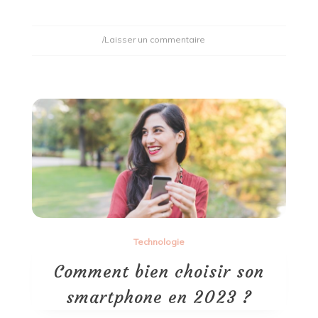
on
/Laisser un commentaire
Pour
quelles
raisons
faut-
il
changer
de
téléphone
?
Technologie
Comment bien choisir son
smartphone en 2023 ?