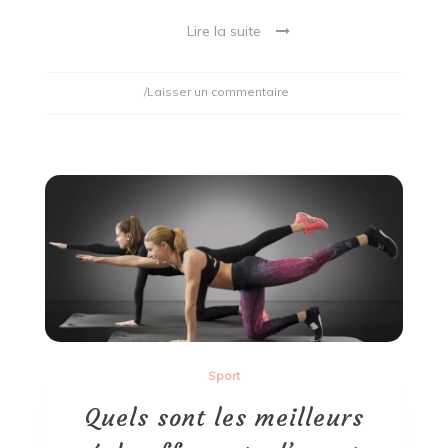
Lire la suite
on
/Laisser un commentaire
Comment
se
connecter
à
sa
messagerie
Outlook
ou
Hotmail ?
Sport
Quels sont les meilleurs