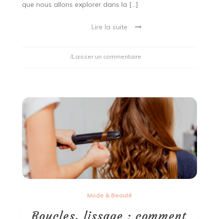
que nous allons explorer dans la […]
Lire la suite
on
/Laisser un commentaire
Les
différents
accessoires
pour
pimenter
votre
couple
Mode & Beauté
Boucles, lissage : comment