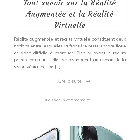
Tout savoir sur la Réalité
Augmentée et la Réalité
Virtuelle
Réalité augmentée et réalité virtuelle constituent deux
notions entre lesquelles la frontière reste encore floue
et donc difficile à marquer. Bien qu’ayant plusieurs
points communs, elles se distinguent au niveau de la
vision véhiculée. De […]
Lire la suite
on
/Laisser un commentaire
Tout
savoir
sur
la
Réalité
Augmentée
et