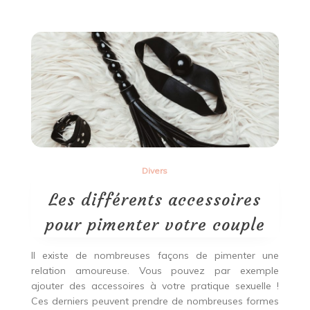
comment
déménager
sans
se
ruiner
?
Divers
Les différents accessoires
pour pimenter votre couple
Il existe de nombreuses façons de pimenter une
relation amoureuse. Vous pouvez par exemple
ajouter des accessoires à votre pratique sexuelle !
Ces derniers peuvent prendre de nombreuses formes