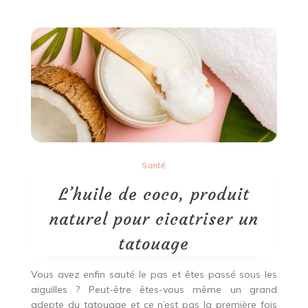
les
meilleures
idées
d’action
ou
vérité
du
web
?
Santé
L’huile de coco, produit
naturel pour cicatriser un
tatouage
Vous avez enfin sauté le pas et êtes passé sous les
aiguilles ? Peut-être êtes-vous même un grand
adepte du tatouage et ce n’est pas la première fois