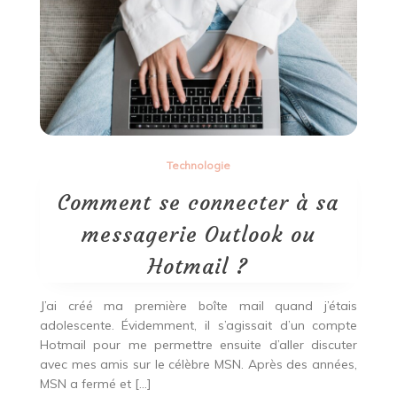
faire
sa
lessive
soi-
même ?
Technologie
Comment se connecter à sa
messagerie Outlook ou
Hotmail ?
J’ai créé ma première boîte mail quand j’étais
adolescente. Évidemment, il s’agissait d’un compte
Hotmail pour me permettre ensuite d’aller discuter
avec mes amis sur le célèbre MSN. Après des années,
MSN a fermé et […]