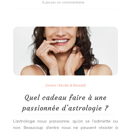
on
/Laisser un commentaire
Quels
essentiels
pour
une
soirée
cocooning
?
Divers
/
Mode & Beauté
Quel cadeau faire à une
passionnée d’astrologie ?
L’astrologie nous passionne, qu’on se l’admette ou
non. Beaucoup d’entre nous ne peuvent résister à