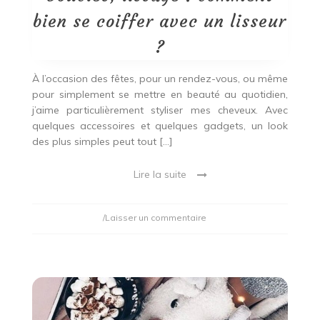
bien se coiffer avec un lisseur
?
À l’occasion des fêtes, pour un rendez-vous, ou même
pour simplement se mettre en beauté au quotidien,
j’aime particulièrement styliser mes cheveux. Avec
quelques accessoires et quelques gadgets, un look
des plus simples peut tout […]
Lire la suite
on
/Laisser un commentaire
Boucles,
lissage
:
comment
bien
se
coiffer