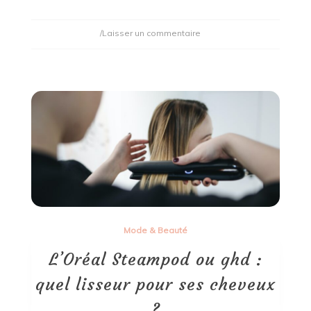
on
/Laisser un commentaire
Comment
prendre
des
hanches,
avec
ou
sans
sport
?
Mode & Beauté
L’Oréal Steampod ou ghd :
quel lisseur pour ses cheveux
?